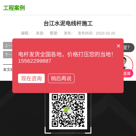
工程案例
台江水泥电线杆施工
编辑：
来源：
整理：
发布：
发布时间：2023-02-20
×
台江水泥电线杆施工
上一条
你们公司在哪里？
台江水泥电线杆施工
电杆发货全国各地，价格打压您的当地！
下一条
15562299887
本文标签：
现在咨询
稍后再说