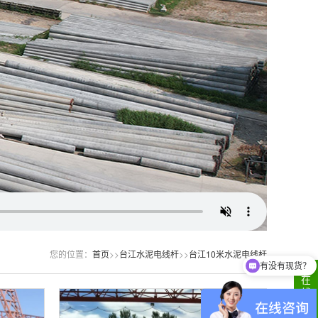
您的位置：
首页
>>
台江水泥电线杆
>>
台江10米水泥电线杆
有没有现货？
在
线
客
服