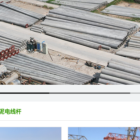
水泥电线杆