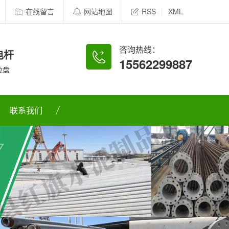
在线留言
网站地图
RSS
|
XML
咨询热线：
电杆
15562299887
拉盘
联系我们