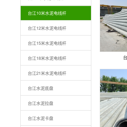
台江10米水泥电线杆
台江12米水泥电线杆
台江15米水泥电线杆
台江18米水泥电线杆
台江21米水泥电线杆
台江水泥底盘
台江水泥拉盘
台江水泥卡盘