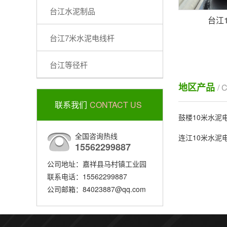
台江水泥制品
台江
台江7米水泥电线杆
台江等径杆
地区产品
/ 
联系我们
CONTACT US
鼓楼10米水泥
全国咨询热线
连江10米水泥
15562299887
公司地址：嘉祥县马村镇工业园
联系电话：15562299887
公司邮箱：84023887@qq.com