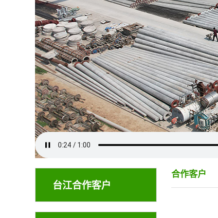
合作客户
台江合作客户