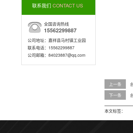
联系我们
CONTACT US
全国咨询热线
15562299887
公司地址：嘉祥县马村镇工业园
联系电话：15562299887
公司邮箱：84023887@qq.com
上一条
下一条
本文标签：