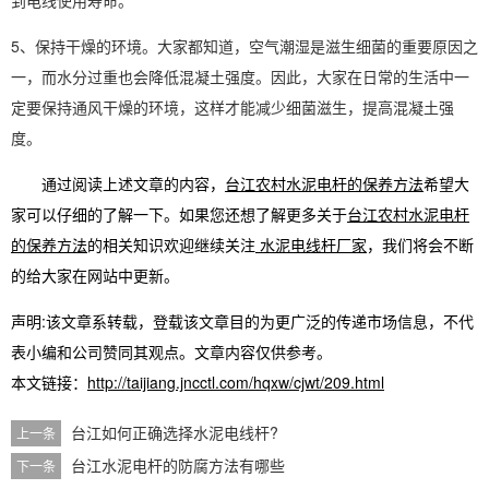
到电线使用寿命。
5、保持干燥的环境。大家都知道，空气潮湿是滋生细菌的重要原因之
一，而水分过重也会降低混凝土强度。因此，大家在日常的生活中一
定要保持通风干燥的环境，这样才能减少细菌滋生，提高混凝土强
度。
通过阅读上述文章的内容，
台江农村水泥电杆的保养方法
希望大
家可以仔细的了解一下。如果您还想了解更多关于
台江农村水泥电杆
的保养方法
的相关知识欢迎继续关注
水泥电线杆厂家
，我们将会不断
的给大家在网站中更新。
声明:该文章系转载，登载该文章目的为更广泛的传递市场信息，不代
表小编和公司赞同其观点。文章内容仅供参考。
本文链接：
http://taijiang.jncctl.com/hqxw/cjwt/209.html
台江如何正确选择水泥电线杆?
上一条
台江水泥电杆的防腐方法有哪些
下一条