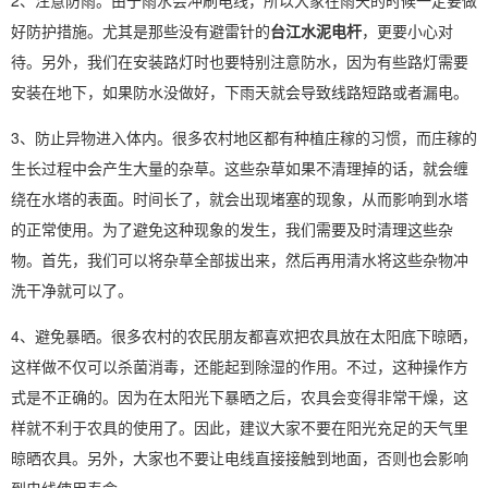
2、注意防雨。由于雨水会冲刷电线，所以大家在雨天的时候一定要做
好防护措施。尤其是那些没有避雷针的
台江水泥电杆
，更要小心对
待。另外，我们在安装路灯时也要特别注意防水，因为有些路灯需要
安装在地下，如果防水没做好，下雨天就会导致线路短路或者漏电。
3、防止异物进入体内。很多农村地区都有种植庄稼的习惯，而庄稼的
生长过程中会产生大量的杂草。这些杂草如果不清理掉的话，就会缠
绕在水塔的表面。时间长了，就会出现堵塞的现象，从而影响到水塔
的正常使用。为了避免这种现象的发生，我们需要及时清理这些杂
物。首先，我们可以将杂草全部拔出来，然后再用清水将这些杂物冲
洗干净就可以了。
4、避免暴晒。很多农村的农民朋友都喜欢把农具放在太阳底下晾晒，
这样做不仅可以杀菌消毒，还能起到除湿的作用。不过，这种操作方
式是不正确的。因为在太阳光下暴晒之后，农具会变得非常干燥，这
样就不利于农具的使用了。因此，建议大家不要在阳光充足的天气里
晾晒农具。另外，大家也不要让电线直接接触到地面，否则也会影响