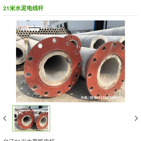
21米水泥电线杆