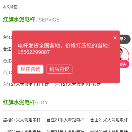
本文标签：
红旗水泥电杆
/ SERVICE
×
台江21米大弯矩电杆重量
台江21米大弯矩电杆厂家
你们公司在哪里？
电杆发货全国各地，价格打压您的当地！
台江21米大弯矩电杆报价
台江21米大弯矩电杆哪家好
15562299887
台江21米大弯矩电杆国标
台江21米大弯矩电杆多少钱一根
现在咨询
稍后再说
台江21米大弯矩电杆价格
台江21米大弯矩电杆底盘
台江21米大弯矩电杆卡盘
台江21米大弯矩电杆拉盘
红旗水泥电杆
/ CITY
鼓楼21米大弯矩电杆
台江21米大弯矩电杆
仓山21米大弯矩电杆
马尾21米大弯矩电杆
晋安21米大弯矩电杆
闽侯21米大弯矩电杆